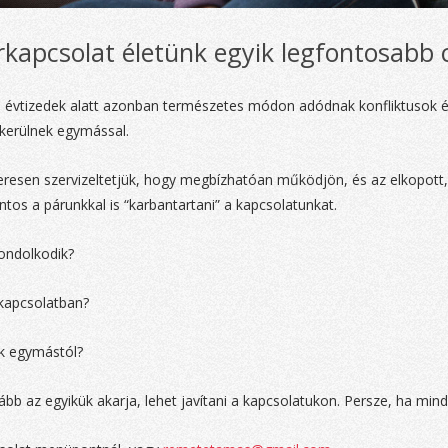
kapcsolat életünk egyik legfontosabb c
k, évtizedek alatt azonban természetes módon adódnak konfliktusok és
kerülnek egymással.
eresen szervizeltetjük, hogy megbízhatóan működjön, és az elkopot
tos a párunkkal is “karbantartani” a kapcsolatunkat.
ondolkodik?
 kapcsolatban?
ak egymástól?
ább az egyikük akarja, lehet javítani a kapcsolatukon. Persze, ha min