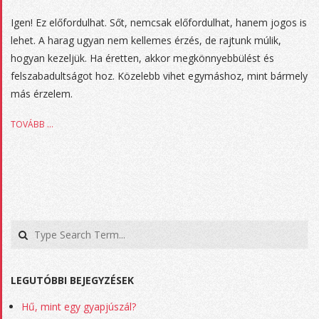
2017-
Igen! Ez előfordulhat. Sőt, nemcsak előfordulhat, hanem jogos is
04-
lehet. A harag ugyan nem kellemes érzés, de rajtunk múlik,
25
hogyan kezeljük. Ha éretten, akkor megkönnyebbülést és
felszabadultságot hoz. Közelebb vihet egymáshoz, mint bármely
más érzelem.
TOVÁBB …
Search
LEGUTÓBBI BEJEGYZÉSEK
Hű, mint egy gyapjúszál?