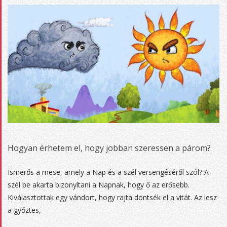
Hogyan érhetem el, hogy jobban szeressen a párom?
2017-
Ismerős a mese, amely a Nap és a szél versengéséről szól? A
07-
szél be akarta bizonyítani a Napnak, hogy ő az erősebb.
24
Kiválasztottak egy vándort, hogy rajta döntsék el a vitát. Az lesz
a győztes,