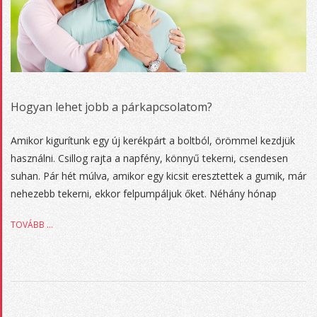
t
i
o
n
M
e
n
u
Hogyan lehet jobb a párkapcsolatom?
2017-
Amikor kigurítunk egy új kerékpárt a boltból, örömmel kezdjük
10-
használni. Csillog rajta a napfény, könnyű tekerni, csendesen
13
suhan. Pár hét múlva, amikor egy kicsit eresztettek a gumik, már
nehezebb tekerni, ekkor felpumpáljuk őket. Néhány hónap
TOVÁBB …