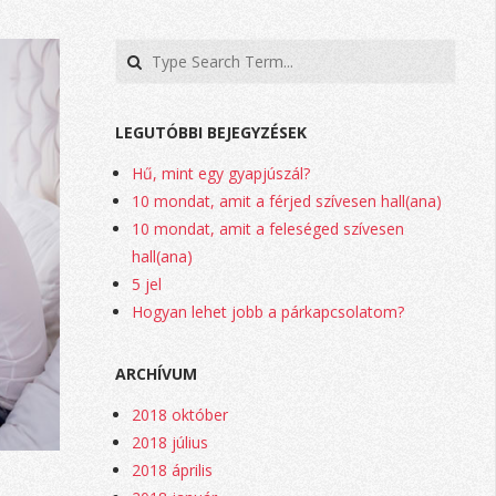
Search
LEGUTÓBBI BEJEGYZÉSEK
Hű, mint egy gyapjúszál?
10 mondat, amit a férjed szívesen hall(ana)
10 mondat, amit a feleséged szívesen
hall(ana)
5 jel
Hogyan lehet jobb a párkapcsolatom?
ARCHÍVUM
2018 október
2018 július
2018 április