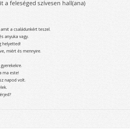
 a feleséged szívesen hall(ana)
mit a családunkért teszel.
és anyuka vagy.
 helyetted!
ve, miért és mennyire.
 gyerekekre.
a ma este!
sz napod volt.
lek.
érjed?