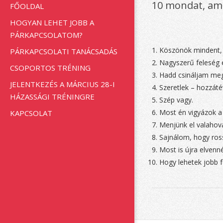
10 mondat, amit
FŐOLDAL
r
i
HOGYAN LEHET JOBB A
m
1
PÁRKAPCSOLATOM?
a
r
0
Köszönök mindent, a
PÁRKAPCSOLATI TANÁCSADÁS
y
Nagyszerű feleség 
m
CSOPORTOS TRÉNING
N
Hadd csináljam meg
a
o
JELENTKEZÉS A MÁRCIUS 28-I
Szeretlek – hozzáté
v
HÁZASSÁGI TRÉNINGRE
n
Szép vagy.
i
g
Most én vigyázok a
KAPCSOLAT
d
a
Menjünk el valahov
a
t
Sajnálom, hogy ros
i
t
Most is újra elvenné
o
Hogy lehetek jobb f
n
,
M
a
e
2018-
n
m
u
04-
i
09